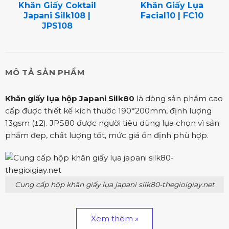
Khăn Giấy Coktail
Khăn Giấy Lụa
Japani Silk108 |
Facial10 | FC10
JPS108
MÔ TẢ SẢN PHẨM
Khăn giấy lụa hộp Japani Silk80
là dòng sản phẩm cao
cấp được thiết kế kích thước 190*200mm, định lượng
13gsm (±2). JPS80 được người tiêu dùng lựa chọn vì sản
phẩm đẹp, chất lượng tốt, mức giá ổn định phù hợp.
Cung cấp hộp khăn giấy lụa japani silk80-thegioigiay.net
Xem thêm »